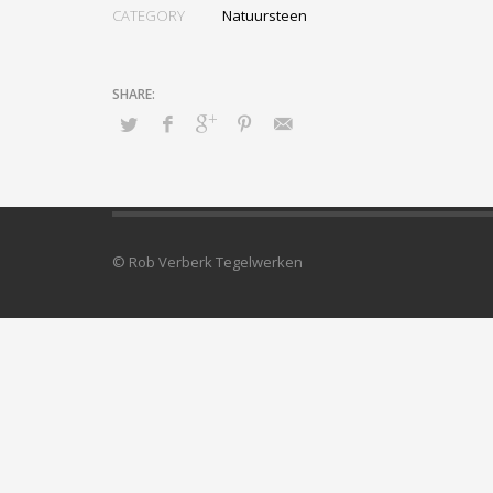
CATEGORY
Natuursteen
© Rob Verberk Tegelwerken